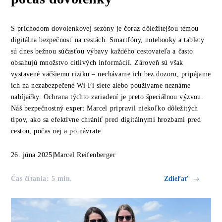
S príchodom dovolenkovej sezóny je čoraz dôležitejšou témou
digitálna bezpečnosť na cestách. Smartfóny, notebooky a tablety
sú dnes bežnou súčasťou výbavy každého cestovateľa a často
obsahujú množstvo citlivých informácií. Zároveň sú však
vystavené väčšiemu riziku – nechávame ich bez dozoru, pripájame
ich na nezabezpečené Wi-Fi siete alebo používame neznáme
nabíjačky. Ochrana týchto zariadení je preto špeciálnou výzvou.
Náš bezpečnostný expert Marcel pripravil niekoľko dôležitých
tipov, ako sa efektívne chrániť pred digitálnymi hrozbami pred
cestou, počas nej a po návrate.
26. júna 2025
|
Marcel Reifenberger
Čas čítania: 5 min.
Zdieľať