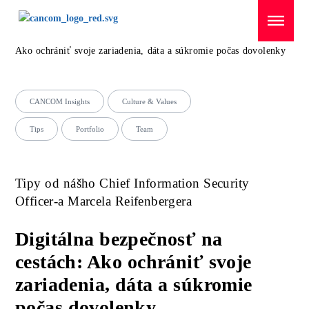
Menü überspringen
Domov
/
CANCOM Insights
/
Digitálna bezpečnosť na cestách:
Ako ochrániť svoje zariadenia, dáta a súkromie počas dovolenky
CANCOM Insights
Culture & Values
Tips
Portfolio
Team
Tipy od nášho Chief Information Security
Officer-a Marcela Reifenbergera
Digitálna bezpečnosť na
cestách: Ako ochrániť svoje
zariadenia, dáta a súkromie
počas dovolenky