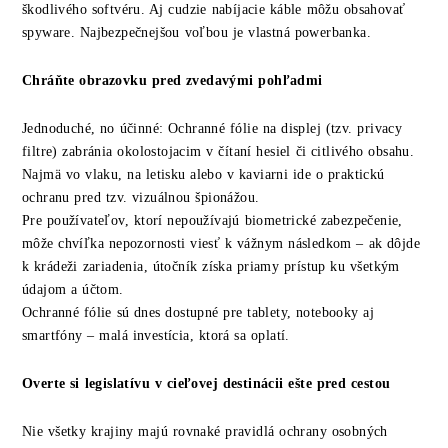
škodlivého softvéru. Aj cudzie nabíjacie káble môžu obsahovať
spyware. Najbezpečnejšou voľbou je vlastná powerbanka.
Chráňte obrazovku pred zvedavými pohľadmi
Jednoduché, no účinné: Ochranné fólie na displej (tzv. privacy
filtre) zabránia okolostojacim v čítaní hesiel či citlivého obsahu.
Najmä vo vlaku, na letisku alebo v kaviarni ide o praktickú
ochranu pred tzv. vizuálnou špionážou.
Pre používateľov, ktorí nepoužívajú biometrické zabezpečenie,
môže chvíľka nepozornosti viesť k vážnym následkom – ak dôjde
k krádeži zariadenia, útočník získa priamy prístup ku všetkým
údajom a účtom.
Ochranné fólie sú dnes dostupné pre tablety, notebooky aj
smartfóny – malá investícia, ktorá sa oplatí.
Overte si legislatívu v cieľovej destinácii ešte pred cestou
Nie všetky krajiny majú rovnaké pravidlá ochrany osobných