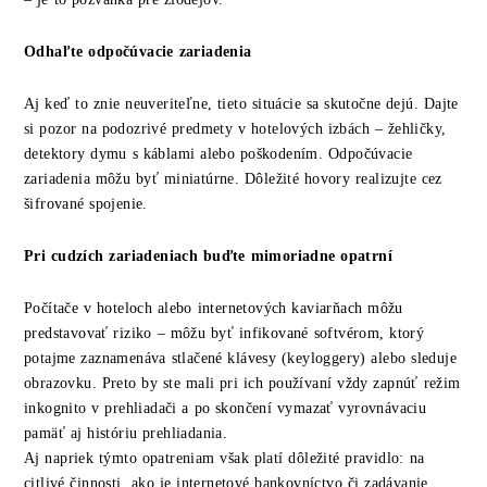
Odhaľte odpočúvacie zariadenia
Aj keď to znie neuveriteľne, tieto situácie sa skutočne dejú. Dajte
si pozor na podozrivé predmety v hotelových izbách – žehličky,
detektory dymu s káblami alebo poškodením. Odpočúvacie
zariadenia môžu byť miniatúrne. Dôležité hovory realizujte cez
šifrované spojenie.
Pri cudzích zariadeniach buďte mimoriadne opatrní
Počítače v hoteloch alebo internetových kaviarňach môžu
predstavovať riziko – môžu byť infikované softvérom, ktorý
potajme zaznamenáva stlačené klávesy (keyloggery) alebo sleduje
obrazovku. Preto by ste mali pri ich používaní vždy zapnúť režim
inkognito v prehliadači a po skončení vymazať vyrovnávaciu
pamäť aj históriu prehliadania.
Aj napriek týmto opatreniam však platí dôležité pravidlo: na
citlivé činnosti, ako je internetové bankovníctvo či zadávanie