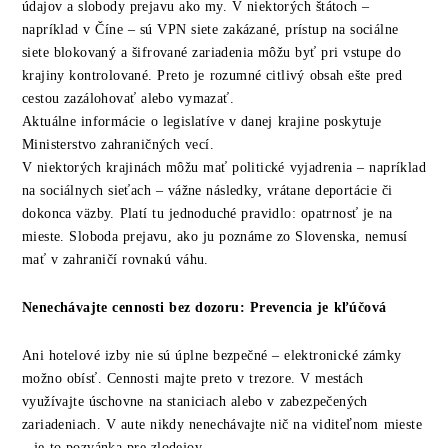
údajov a slobody prejavu ako my. V niektorých štátoch –
napríklad v Číne – sú VPN siete zakázané, prístup na sociálne
siete blokovaný a šifrované zariadenia môžu byť pri vstupe do
krajiny kontrolované. Preto je rozumné citlivý obsah ešte pred
cestou zazálohovať alebo vymazať.
Aktuálne informácie o legislatíve v danej krajine poskytuje
Ministerstvo zahraničných vecí.
V niektorých krajinách môžu mať politické vyjadrenia – napríklad
na sociálnych sieťach – vážne následky, vrátane deportácie či
dokonca väzby. Platí tu jednoduché pravidlo: opatrnosť je na
mieste. Sloboda prejavu, ako ju poznáme zo Slovenska, nemusí
mať v zahraničí rovnakú váhu.
Nenechávajte cennosti bez dozoru: Prevencia je kľúčová
Ani hotelové izby nie sú úplne bezpečné – elektronické zámky
možno obísť. Cennosti majte preto v trezore. V mestách
využívajte úschovne na staniciach alebo v zabezpečených
zariadeniach. V aute nikdy nenechávajte nič na viditeľnom mieste
– je to pozvánka pre zlodejov.