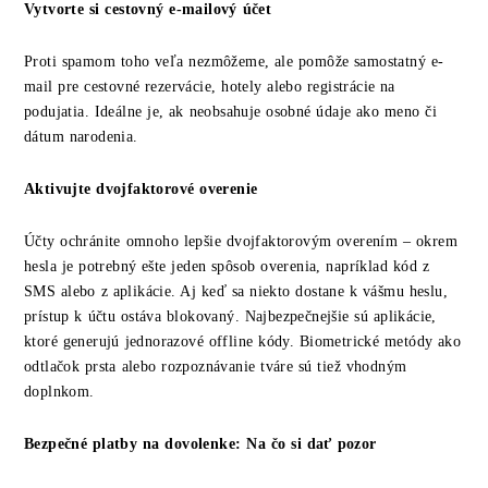
Vytvorte si cestovný e-mailový účet
Proti spamom toho veľa nezmôžeme, ale pomôže samostatný e-
mail pre cestovné rezervácie, hotely alebo registrácie na
podujatia. Ideálne je, ak neobsahuje osobné údaje ako meno či
dátum narodenia.
Aktivujte dvojfaktorové overenie
Účty ochránite omnoho lepšie dvojfaktorovým overením – okrem
hesla je potrebný ešte jeden spôsob overenia, napríklad kód z
SMS alebo z aplikácie. Aj keď sa niekto dostane k vášmu heslu,
prístup k účtu ostáva blokovaný. Najbezpečnejšie sú aplikácie,
ktoré generujú jednorazové offline kódy. Biometrické metódy ako
odtlačok prsta alebo rozpoznávanie tváre sú tiež vhodným
doplnkom.
Bezpečné platby na dovolenke: Na čo si dať pozor