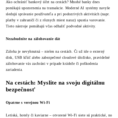
Ako ochrániť bankový účet na cestách? Mnohé banky dnes
ponúkajú upozornenia na transakcie. Moderné AI systémy navyše
sledujú správanie používateľa a pri podozrivých aktivitách (napr.
platby v zahraničí či z rôznych miest naraz) spustia varovanie.
Tieto nástroje pomáhajú včas odhaliť podvodné aktivity.
Nezabudnite na zálohovanie dát
Záloha je nevyhnutná – nielen na cestách. Či už ide o externý
disk, USB kľúč alebo zabezpečené cloudové úložisko, pravidelné
zálohovanie vás zachráni v prípade krádeže či poškodenia
zariadenia.
Na cestách: Myslite na svoju digitálnu
bezpečnosť
Opatrne s verejnou Wi-Fi
Letiská, hotely či kaviarne – otvorené Wi-Fi siete sú praktické, no