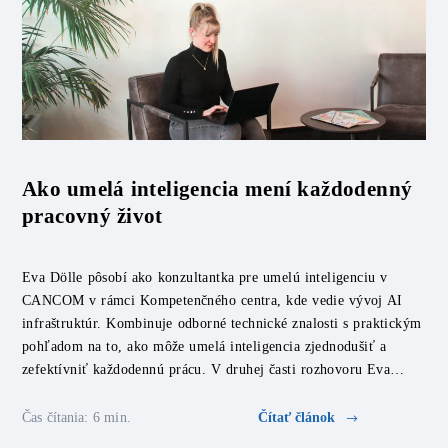
Ako umelá inteligencia mení každodenný
pracovný život
Eva Dölle pôsobí ako konzultantka pre umelú inteligenciu v
CANCOM v rámci Kompetenčného centra, kde vedie vývoj AI
infraštruktúr. Kombinuje odborné technické znalosti s praktickým
pohľadom na to, ako môže umelá inteligencia zjednodušiť a
zefektívniť každodennú prácu. V druhej časti rozhovoru Eva
odhaľuje, čo ju v práci motivuje, ako umelá inteligencia už dnes
ovplyvňuje jej […]
Čas čítania: 6 min.
Čítať článok