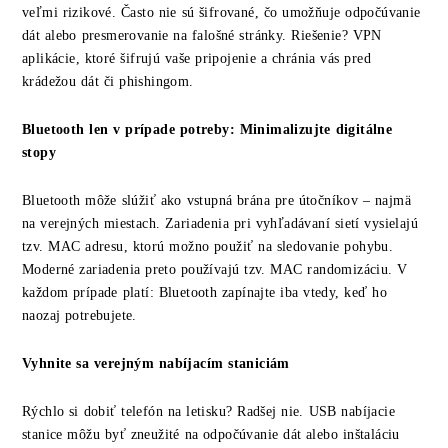
veľmi rizikové. Často nie sú šifrované, čo umožňuje odpočúvanie
dát alebo presmerovanie na falošné stránky. Riešenie? VPN
aplikácie, ktoré šifrujú vaše pripojenie a chránia vás pred
krádežou dát či phishingom.
Bluetooth len v prípade potreby: Minimalizujte digitálne
stopy
Bluetooth môže slúžiť ako vstupná brána pre útočníkov – najmä
na verejných miestach. Zariadenia pri vyhľadávaní sietí vysielajú
tzv. MAC adresu, ktorú možno použiť na sledovanie pohybu.
Moderné zariadenia preto používajú tzv. MAC randomizáciu. V
každom prípade platí: Bluetooth zapínajte iba vtedy, keď ho
naozaj potrebujete.
Vyhnite sa verejným nabíjacím staniciám
Rýchlo si dobiť telefón na letisku? Radšej nie. USB nabíjacie
stanice môžu byť zneužité na odpočúvanie dát alebo inštaláciu