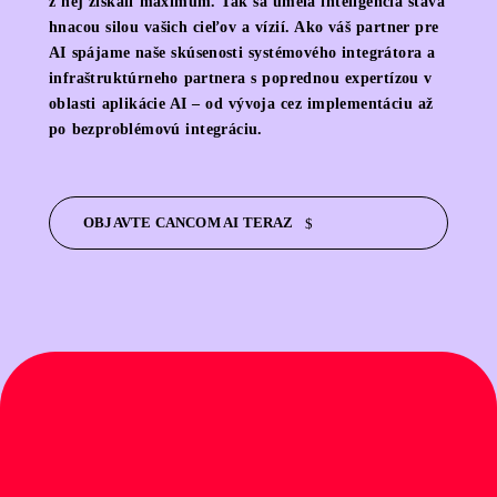
z nej získali maximum. Tak sa umelá inteligencia stáva
hnacou silou vašich cieľov a vízií. Ako váš partner pre
AI spájame naše skúsenosti systémového integrátora a
infraštruktúrneho partnera s poprednou expertízou v
oblasti aplikácie AI – od vývoja cez implementáciu až
po bezproblémovú integráciu.
OBJAVTE CANCOM AI TERAZ