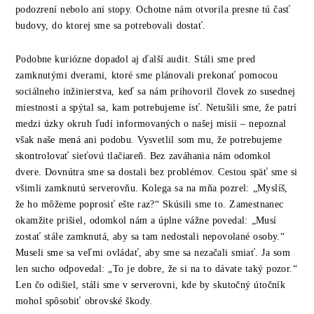
podozrení nebolo ani stopy. Ochotne nám otvorila presne tú časť
budovy, do ktorej sme sa potrebovali dostať.
Podobne kuriózne dopadol aj ďalší audit. Stáli sme pred
zamknutými dverami, ktoré sme plánovali prekonať pomocou
sociálneho inžinierstva, keď sa nám prihovoril človek zo susednej
miestnosti a spýtal sa, kam potrebujeme ísť. Netušili sme, že patrí
medzi úzky okruh ľudí informovaných o našej misii – nepoznal
však naše mená ani podobu. Vysvetlil som mu, že potrebujeme
skontrolovať sieťovú tlačiareň. Bez zaváhania nám odomkol
dvere. Dovnútra sme sa dostali bez problémov. Cestou späť sme si
všimli zamknutú serverovňu. Kolega sa na mňa pozrel: „Myslíš,
že ho môžeme poprosiť ešte raz?“ Skúsili sme to. Zamestnanec
okamžite prišiel, odomkol nám a úplne vážne povedal: „Musí
zostať stále zamknutá, aby sa tam nedostali nepovolané osoby.“
Museli sme sa veľmi ovládať, aby sme sa nezačali smiať. Ja som
len sucho odpovedal: „To je dobre, že si na to dávate taký pozor.“
Len čo odišiel, stáli sme v serverovni, kde by skutočný útočník
mohol spôsobiť obrovské škody.