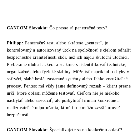
CANCOM Slovakia:
Čo presne sú penetračné testy?
Philipp:
Penetračný test, alebo skrátene „pentest“, je
kontrolovaný a autorizovaný útok na spoločnosť s cieľom odhaliť
bezpečnostné zraniteľnosti skôr, než ich nájdu skutoční útočníci.
Preberáme úlohu hackera a snažíme sa identifikovať technické,
organizačné alebo fyzické slabiny. Môže ísť napríklad o chyby v
softvéri, slabé heslá, zastarané systémy alebo ľahko zneužiteľné
procesy. Pentest má vždy jasne definovaný rozsah – klient presne
určí, ktoré oblasti môžeme testovať. Cieľom nie je niekoho
nachytať alebo usvedčiť, ale poskytnúť firmám konkrétne a
realizovateľné odporúčania, ktoré im pomôžu zvýšiť úroveň
bezpečnosti.
CANCOM
Slovakia
:
Špecializujete sa na konkrétnu oblasť?