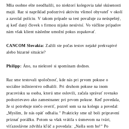
Mňa osobne ešte neodhalili, no niektorí kolegovia také skúsenosti
majú. Raz si napríklad podozrivú aktivitu všimol obyvateľ v okolí
a zavolal políciu. V takom prípade sa test považuje za neúspešný,
aj keď daný človek s firmou nijako nesúvisí. Vo väčšine prípadov
nám však klient následne umožní pokus zopakovať.
CANCOM
Slovakia
:
Zažili ste počas testov nejaké prekvapivé
alebo bizarné situácie?
Philipp:
Áno, na niektoré si spomínam dodnes.
Raz sme testovali spoločnosť, kde nás pri prvom pokuse o
sociálne inžinierstvo odhalili. Pri druhom pokuse na inom
pracovisku sa osoba, ktorú sme oslovili, začala správať rovnako
podozrievavo ako zamestnanec pri prvom pokuse. Keď povedala,
že si potrebuje niečo overiť, pozrel som sa na kolegu a povedal:
„Myslím, že nás opäť odhalia.“ Prakticky sme už boli pripravení
priznať porážku. Potom sa však vrátila s úsmevom na tvári,
víťazoslávne zdvihla kľúč a povedala: „Našla som ho!“ Po