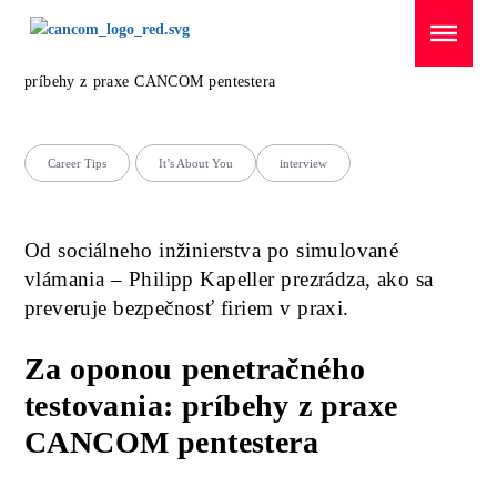
Menü überspringen
Domov
/
Career Tips
/
Za oponou penetračného testovania:
príbehy z praxe CANCOM pentestera
Career Tips
It’s About You
interview
Od sociálneho inžinierstva po simulované
vlámania – Philipp Kapeller prezrádza, ako sa
preveruje bezpečnosť firiem v praxi.
Za oponou penetračného
testovania: príbehy z praxe
CANCOM pentestera