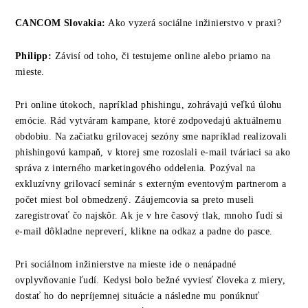
CANCOM
Slovakia
:
Ako vyzerá sociálne inžinierstvo v praxi?
Philipp:
Závisí od toho, či testujeme online alebo priamo na
mieste.
Pri online útokoch, napríklad phishingu, zohrávajú veľkú úlohu
emócie. Rád vytváram kampane, ktoré zodpovedajú aktuálnemu
obdobiu. Na začiatku grilovacej sezóny sme napríklad realizovali
phishingovú kampaň, v ktorej sme rozoslali e-mail tváriaci sa ako
správa z interného marketingového oddelenia. Pozýval na
exkluzívny grilovací seminár s externým eventovým partnerom a
počet miest bol obmedzený. Záujemcovia sa preto museli
zaregistrovať čo najskôr. Ak je v hre časový tlak, mnoho ľudí si
e-mail dôkladne nepreverí, klikne na odkaz a padne do pasce.
Pri sociálnom inžinierstve na mieste ide o nenápadné
ovplyvňovanie ľudí. Kedysi bolo bežné vyviesť človeka z miery,
dostať ho do nepríjemnej situácie a následne mu ponúknuť