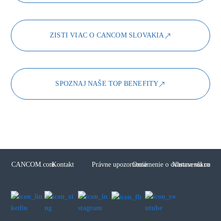
ZISTI VIAC O CANCOM SLOVAKIA
SPOZNAJ NAŠE TOP BENEFITY
CANCOM.com
Kontakt
Právne upozornenie
Oznámenie o ochrane súkromia
Nastavenia cooki