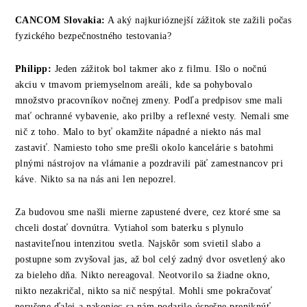
CANCOM
Slovakia
:
A aký najkurióznejší zážitok ste zažili počas
fyzického bezpečnostného testovania?
Philipp:
Jeden zážitok bol takmer ako z filmu. Išlo o nočnú
akciu v tmavom priemyselnom areáli, kde sa pohybovalo
množstvo pracovníkov nočnej zmeny. Podľa predpisov sme mali
mať ochranné vybavenie, ako prilby a reflexné vesty. Nemali sme
nič z toho. Malo to byť okamžite nápadné a niekto nás mal
zastaviť. Namiesto toho sme prešli okolo kancelárie s batohmi
plnými nástrojov na vlámanie a pozdravili päť zamestnancov pri
káve. Nikto sa na nás ani len nepozrel.
Za budovou sme našli mierne zapustené dvere, cez ktoré sme sa
chceli dostať dovnútra. Vytiahol som baterku s plynulo
nastaviteľnou intenzitou svetla. Najskôr som svietil slabo a
postupne som zvyšoval jas, až bol celý zadný dvor osvetlený ako
za bieleho dňa. Nikto nereagoval. Neotvorilo sa žiadne okno,
nikto nezakričal, nikto sa nič nespýtal. Mohli sme pokračovať
nerušene ďalej a nakoniec sa nám podarilo úspešne preniknúť