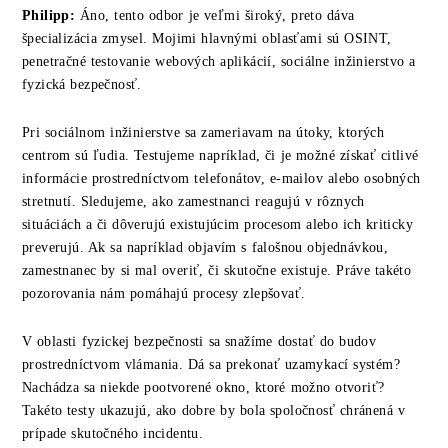
Philipp:
Áno, tento odbor je veľmi široký, preto dáva
špecializácia zmysel. Mojimi hlavnými oblasťami sú OSINT,
penetračné testovanie webových aplikácií, sociálne inžinierstvo a
fyzická bezpečnosť.
Pri sociálnom inžinierstve sa zameriavam na útoky, ktorých
centrom sú ľudia. Testujeme napríklad, či je možné získať citlivé
informácie prostredníctvom telefonátov, e-mailov alebo osobných
stretnutí. Sledujeme, ako zamestnanci reagujú v rôznych
situáciách a či dôverujú existujúcim procesom alebo ich kriticky
preverujú. Ak sa napríklad objavím s falošnou objednávkou,
zamestnanec by si mal overiť, či skutočne existuje. Práve takéto
pozorovania nám pomáhajú procesy zlepšovať.
V oblasti fyzickej bezpečnosti sa snažíme dostať do budov
prostredníctvom vlámania. Dá sa prekonať uzamykací systém?
Nachádza sa niekde pootvorené okno, ktoré možno otvoriť?
Takéto testy ukazujú, ako dobre by bola spoločnosť chránená v
prípade skutočného incidentu.