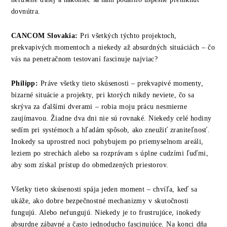
dovnútra.
CANCOM
Slovakia
:
Pri všetkých týchto projektoch,
prekvapivých momentoch a niekedy až absurdných situáciách – čo
vás na penetračnom testovaní fascinuje najviac?
Philipp:
Práve všetky tieto skúsenosti – prekvapivé momenty,
bizarné situácie a projekty, pri ktorých nikdy neviete, čo sa
skrýva za ďalšími dverami – robia moju prácu nesmierne
zaujímavou. Žiadne dva dni nie sú rovnaké. Niekedy celé hodiny
sedím pri systémoch a hľadám spôsob, ako zneužiť zraniteľnosť.
Inokedy sa uprostred noci pohybujem po priemyselnom areáli,
leziem po strechách alebo sa rozprávam s úplne cudzími ľuďmi,
aby som získal prístup do obmedzených priestorov.
Všetky tieto skúsenosti spája jeden moment – chvíľa, keď sa
ukáže, ako dobre bezpečnostné mechanizmy v skutočnosti
fungujú. Alebo nefungujú. Niekedy je to frustrujúce, inokedy
absurdne zábavné a často jednoducho fascinujúce. Na konci dňa