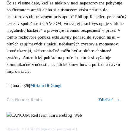
Čo sa vlastne deje, keď sa niekto v noci nepozorovane pohybuje
po firemnom areáli alebo si s úsmevom získa prístup do
priestorov s obmedzeným prístupom? Philipp Kapeller, penetračný
tester v spoločnosti CANCOM, vo svojej práci vystupuje v úlohe
„legálneho hackera“ a preveruje firemnú bezpečnosť v praxi. V
tomto rozhovore ponúka exkluzívny pohľad do svojich misií –
plných zaujímavých situácií, nečakaných zvratov a momentov,
ktoré ukazujú, aké zraniteľné môžu byť aj dobre chránené
systémy. Autentický pohľad na profesiu, ktorá si vyžaduje
komunikačné zručnosti, technické know-how a poriadnu dávku
improvizácie.
2. júna 2026
|
Miriam Di Gangi
Čas čítania: 8 min.
Zdieľať
Obrázok: © CANCOM (upravené pomocou AI)