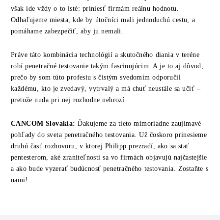
však ide vždy o to isté: priniesť firmám reálnu hodnotu.
Odhaľujeme miesta, kde by útočníci mali jednoduchú cestu, a
pomáhame zabezpečiť, aby ju nemali.
Práve táto kombinácia technológií a skutočného diania v teréne
robí penetračné testovanie takým fascinujúcim. A je to aj dôvod,
prečo by som túto profesiu s čistým svedomím odporučil
každému, kto je zvedavý, vytrvalý a má chuť neustále sa učiť –
pretože nuda pri nej rozhodne nehrozí.
CANCOM
Slovakia
:
Ďakujeme za tieto mimoriadne zaujímavé
pohľady do sveta penetračného testovania. Už čoskoro prinesieme
druhú časť rozhovoru, v ktorej Philipp prezradí, ako sa stať
pentesterom, aké zraniteľnosti sa vo firmách objavujú najčastejšie
a ako bude vyzerať budúcnosť penetračného testovania. Zostaňte s
nami!