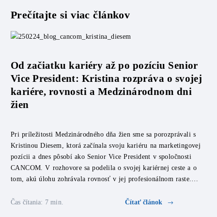
Prečítajte si viac článkov
Od začiatku kariéry až po pozíciu Senior
Vice President: Kristina rozpráva o svojej
kariére, rovnosti a Medzinárodnom dni
žien
Pri príležitosti Medzinárodného dňa žien sme sa porozprávali s
Kristinou Diesem, ktorá začínala svoju kariéru na marketingovej
pozícii a dnes pôsobí ako Senior Vice President v spoločnosti
CANCOM. V rozhovore sa podelila o svojej kariérnej ceste a o
tom, akú úlohu zohrávala rovnosť v jej profesionálnom raste.
Kristina nám poskytla zaujímavé postrehy o svojich skúsenostiach
[…]
Čas čítania: 7 min.
Čítať článok