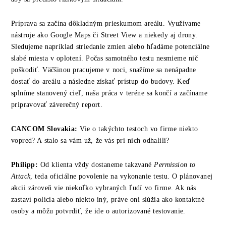
Príprava sa začína dôkladným prieskumom areálu. Využívame
nástroje ako Google Maps či Street View a niekedy aj drony.
Sledujeme napríklad striedanie zmien alebo hľadáme potenciálne
slabé miesta v oplotení. Počas samotného testu nesmieme nič
poškodiť. Väčšinou pracujeme v noci, snažíme sa nenápadne
dostať do areálu a následne získať prístup do budovy. Keď
splníme stanovený cieľ, naša práca v teréne sa končí a začíname
pripravovať záverečný report.
CANCOM
Slovakia
:
Vie o takýchto testoch vo firme niekto
vopred? A stalo sa vám už, že vás pri nich odhalili?
Philipp:
Od klienta vždy dostaneme takzvané
Permission to
Attack
, teda oficiálne povolenie na vykonanie testu. O plánovanej
akcii zároveň vie niekoľko vybraných ľudí vo firme. Ak nás
zastaví polícia alebo niekto iný, práve oni slúžia ako kontaktné
osoby a môžu potvrdiť, že ide o autorizované testovanie.