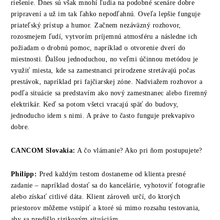
riešenie. Dnes sú však mnohí ľudia na podobné scenáre dobre
pripravení a už im tak ľahko nepodľahnú. Oveľa lepšie funguje
priateľský prístup a humor. Začnem nezáväzný rozhovor,
rozosmejem ľudí, vytvorím príjemnú atmosféru a následne ich
požiadam o drobnú pomoc, napríklad o otvorenie dverí do
miestnosti. Ďalšou jednoduchou, no veľmi účinnou metódou je
využiť miesta, kde sa zamestnanci prirodzene stretávajú počas
prestávok, napríklad pri fajčiarskej zóne. Nadviažem rozhovor a
podľa situácie sa predstavím ako nový zamestnanec alebo firemný
elektrikár. Keď sa potom všetci vracajú späť do budovy,
jednoducho idem s nimi. A práve to často funguje prekvapivo
dobre.
CANCOM
Slovakia
:
A čo vlámanie? Ako pri ňom postupujete?
Philipp:
Pred každým testom dostaneme od klienta presné
zadanie – napríklad dostať sa do kancelárie, vyhotoviť fotografie
alebo získať citlivé dáta. Klient zároveň určí, do ktorých
priestorov môžeme vstúpiť a ktoré sú mimo rozsahu testovania,
aby sa predišlo rizikovým situáciám.