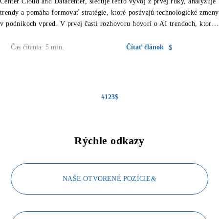
Center Cloud and Datacenter, sleduje tento vývoj z prvej ruky, analyzuje
trendy a pomáha formovať stratégie, ktoré posúvajú technologické zmeny
v podnikoch vpred. V prvej časti rozhovoru hovorí o AI trendoch, ktoré
budú […]
Čas čítania: 5 min.
Čítať článok
1
2
3
Rýchle odkazy
NAŠE OTVORENÉ POZÍCIE