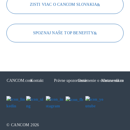
ZISTI VIAC O CANCOM SLOVAKIA
SPOZNAJ NAŠE TOP BENEFITY
CANCOM.com
Kontakt
Právne upozornenie
Oznámenie o ochrane súkromia
Nastavenia cooki
© CANCOM 2026