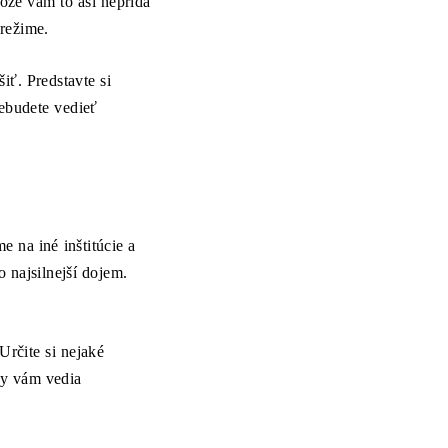
ože vám to asi nepridá
 režime.
iť. Predstavte si
nebudete vedieť
na iné inštitúcie a
 najsilnejší dojem.
Určite si nejaké
ity vám vedia