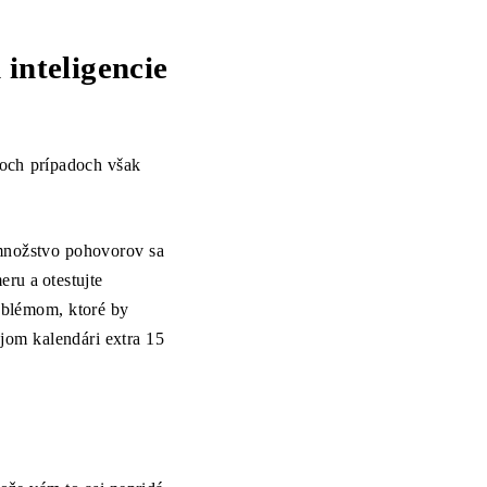
inteligencie
boch prípadoch však
 množstvo pohovorov sa
ru a otestujte
oblémom, ktoré by
ojom kalendári extra 15