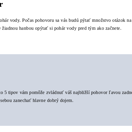
r
pohár vody. Počas pohovoru sa vás budú pýtať množstvo otázok na
e žiadnou hanbou opýtať si pohár vody pred tým ako začnete.
to 5 tipov vám pomôže zvládnuť váš najbližší pohovor ľavou zadn
 sebou zanechať hlavne dobrý dojem.