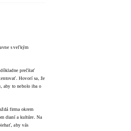
lavne s veľkým
 dôkladne prečítať
zentovať. Hovorí sa, že
u, aby to nebolo iba o
 každá firma okrem
om dianí a kultúre. Na
iehať, aby vás