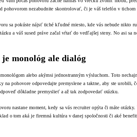
keď vám počas pohovoru začne nahlas vo vrecku zvoniť mobil, pret
ed pohovorom nezabudnite skontrolovať, či je váš telefón v tichom
oru sa pokúste nájsť tiché kľudné miesto, kde vás nebude nikto ruš
otázku a váš sused práve začal vŕtať do vedľajšej steny. No asi sa 
 je monológ ale dialóg
monológom alebo akýmsi jednostranným výsluchom. Toto nechajme 
ky na pohovore odpovedajte premyslene a taktne, aby ste urobili, čo
 odpoveď dôkladne premyslieť a až tak zodpovedať otázku.
oru nastane moment, kedy sa vás recruiter opýta či máte otázky. 
klad o tom aká je firemná kultúra v danej spoločnosti či aké benef