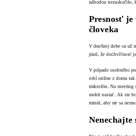
náhodou nezaskočilo, 
Presnosť je
človeka
V dnešnej dobe sa už m
platí, že dochvíľnosť 
V prípade osobného poh
robí online z domu tak
mikrofón. Na meeting 
mohli nastať. Ak ste b
minút, aby ste sa nemu
Nenechajte 