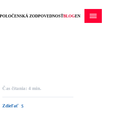
SPOLOČENSKÁ ZODPOVEDNOSŤ
BLOG
EN
Čas čítania: 4 min.
Zdieľať